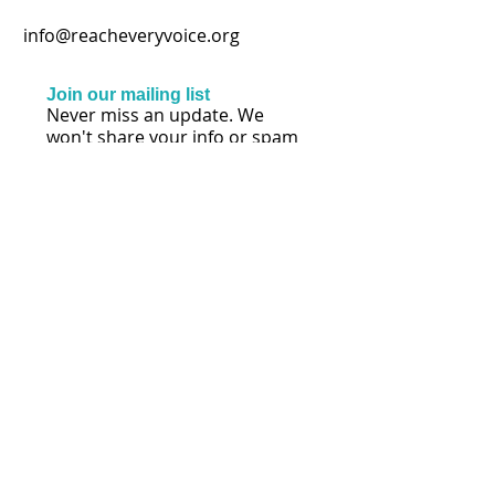
info@reacheveryvoice.org
Join our mailing list
Never miss an update. We
won't share your info or spam
your inbox.
Subscribe Now
SÍGANOS