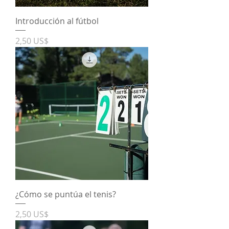
Introducción al fútbol
Precio
2,50 US$
¿Cómo se puntúa el tenis?
Precio
2,50 US$