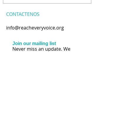
CONTACTENOS
info@reacheveryvoice.org
Join our mailing list
Never miss an update. We
won't share your info or spam
your inbox.
Subscribe Now