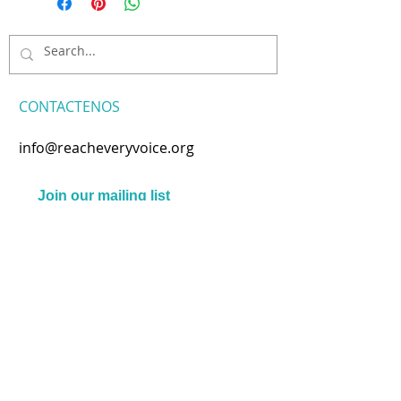
CONTACTENOS
info@reacheveryvoice.org
Join our mailing list
Never miss an update. We
won't share your info or spam
your inbox.