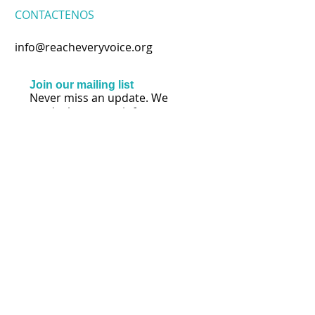
CONTACTENOS
info@reacheveryvoice.org
Join our mailing list
Never miss an update. We
won't share your info or spam
your inbox.
Subscribe Now
SÍGANOS