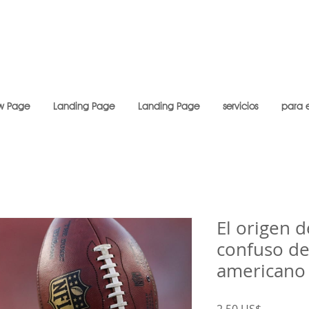
w Page
Landing Page
Landing Page
servicios
para 
El origen 
confuso de
americano
Precio
2,50 US$