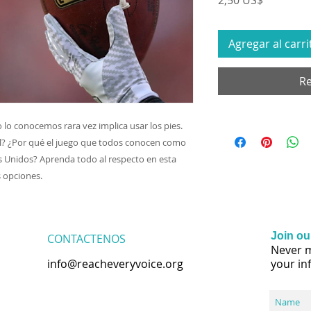
Agregar al carri
Re
 lo conocemos rara vez implica usar los pies.
l? ¿Por qué el juego que todos conocen como
os Unidos? Aprenda todo al respecto en esta
s opciones.
Join our
CONTACTENOS
Never m
info@reacheveryvoice.org
your in