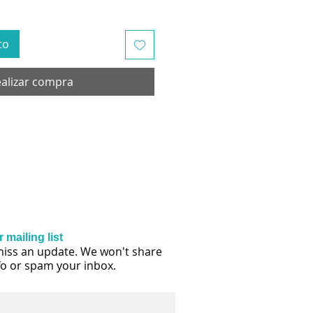
to
alizar compra
 mailing list
iss an update. We won't share
fo or spam your inbox.