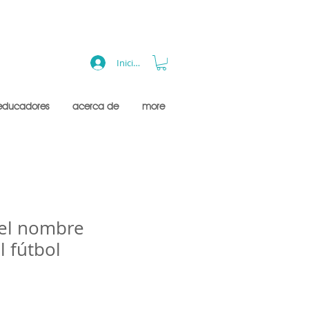
Iniciar sesión
educadores
acerca de
more
del nombre
l fútbol