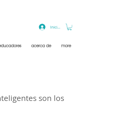
Iniciar sesión
educadores
acerca de
more
teligentes son los