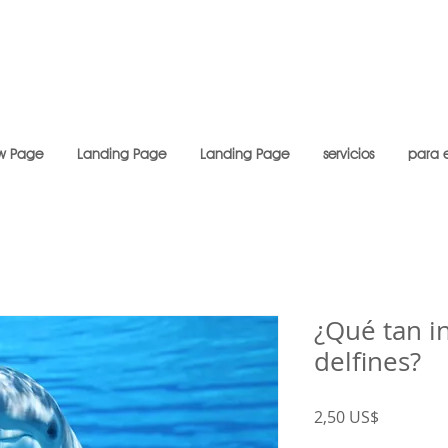
w Page
Landing Page
Landing Page
servicios
para 
¿Qué tan in
delfines?
Precio
2,50 US$