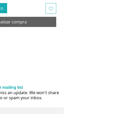
to
alizar compra
 mailing list
iss an update. We won't share
fo or spam your inbox.