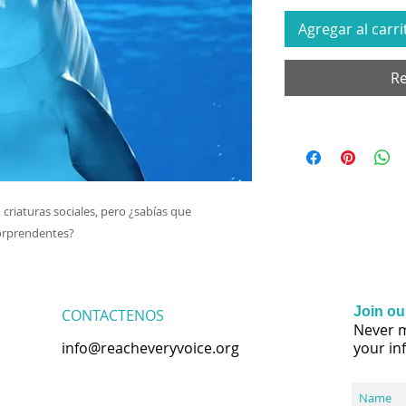
Agregar al carri
Re
criaturas sociales, pero ¿sabías que
orprendentes?
Join our
CONTACTENOS
Never m
info@reacheveryvoice.org
your in