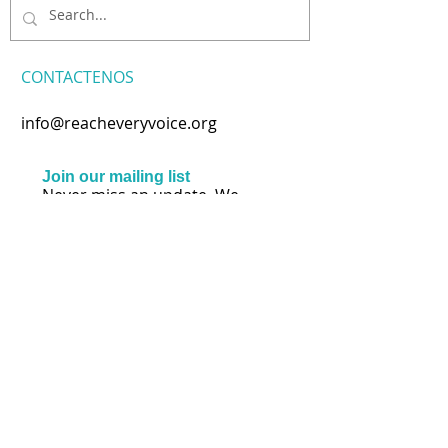
CONTACTENOS
info@reacheveryvoice.org
Join our mailing list
Never miss an update. We
won't share your info or spam
your inbox.
Subscribe Now