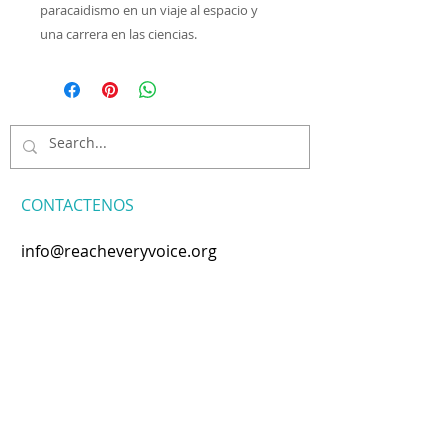
paracaidismo en un viaje al espacio y
una carrera en las ciencias.
CONTACTENOS
info@reacheveryvoice.org
Join our mailing list
Never miss an update. We
won't share your info or spam
your inbox.