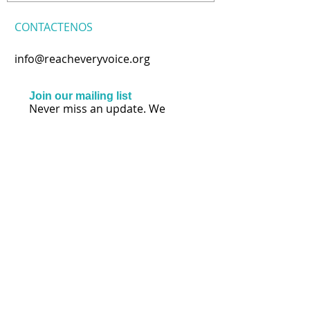
CONTACTENOS
info@reacheveryvoice.org
Join our mailing list
Never miss an update. We
won't share your info or spam
your inbox.
Subscribe Now