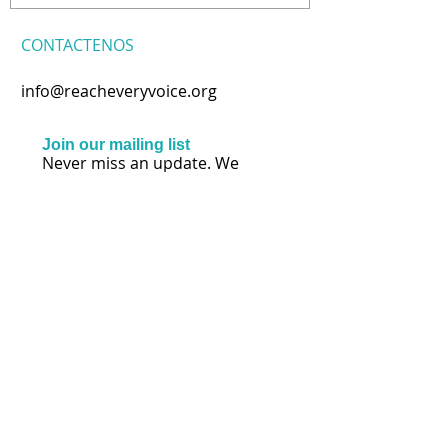
CONTACTENOS
info@reacheveryvoice.org
Join our mailing list
Never miss an update. We
won't share your info or spam
your inbox.
Subscribe Now